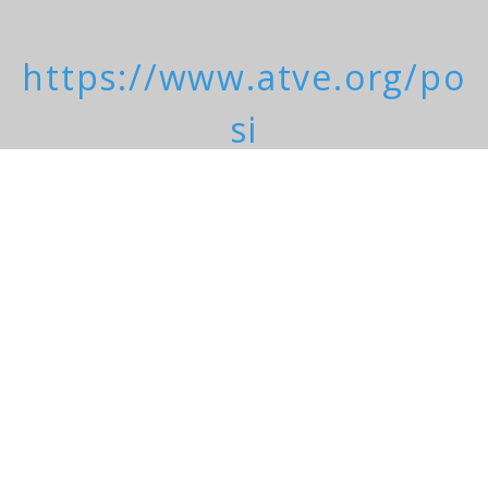
https://www.atve.org/po
si
Pinturas de Salvador
Dali:
https://catalogues.salvad
or-