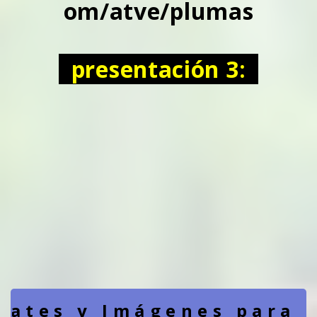
om/atve/plumas
presentación 3:
lates y Imágenes para 