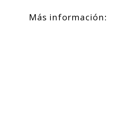
Más información:
https://es.wikipedia.org/wik
i/Museo_Americano_de_Hist
oria_Natural