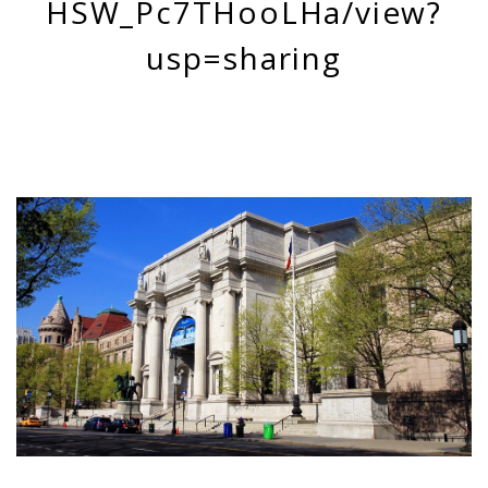
HSW_Pc7THooLHa/view?
usp=sharing